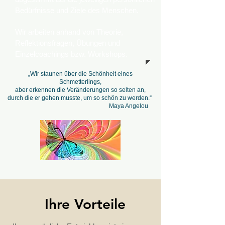
Bedürfnisse und Ziele des Menschen.
Wir arbeiten anhand von Theorie,
Reflektionsfragen, Übungen und
Einzelcoachings bzw. Workshops.
„Wir staunen über die Schönheit eines
Schmetterlings,
aber erkennen die Veränderungen so selten an,
durch die er gehen musste,
um so schön zu werden.“
Maya Angelou
Ihre Vorteile
Ihre Vorteile